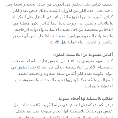
تختلف كراتين نقل العفش فى الكويت من حيث الحجم والسعة ومن
ناحية تحمل هذه الكراتين للأوزان الثقيلة ،لذلك فنحن نقدم لكم
كراتين كبيرة لجميع الأجهزة الكهربائية في المنزل مثل المكيفات
والثلاجات والمبردات ، ويوجد لدينا أيضاً كراتين تكون مبطنة من
الداخل و مخصصة من اجل تغليف الأنتيكات والادوات الزجاجية
والمقتنيات الصغيرة وبراويز الصور للحفاظ عليها من أي تعرض
للكسر او الخدش أثناء عملية
نقل
الأثاث.
أكياس مصنوعة من البلاستيك المقوى
كنت المهم ضروري جدا اثناء نقل العفش تغليف القطع المختلفة
باستخدام الأكياس البلاستيكية ،لذلك فإن شركة نقل
العفش
في
دولة الكويت تقدم لكم أكياس بسعة متفاوتة ومختلفة لتغليف
المجالس والكنب ،كما يتم بها تغليف المخدات والمفروشات و
الاغطية والمراتب .
حقائب بلاستيكية لها أحجام متنوعة
توفر لكم شركة نقل العفش في دولة الكويت كافة خدمات نقل
عفش من حقائب بلاستيكية لها أحجام متنوعة حتى يتم تغليف
المفروشات الستائر فيها وينك إغلاقها باستعمال السحاب حتى